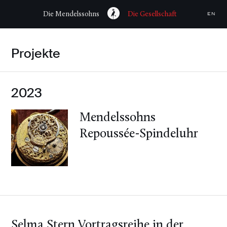
Die Mendelssohns
Die Gesellschaft
EN
Projekte
2023
Mendelssohns
Repoussée-Spindeluhr
Selma Stern Vortragsreihe in der